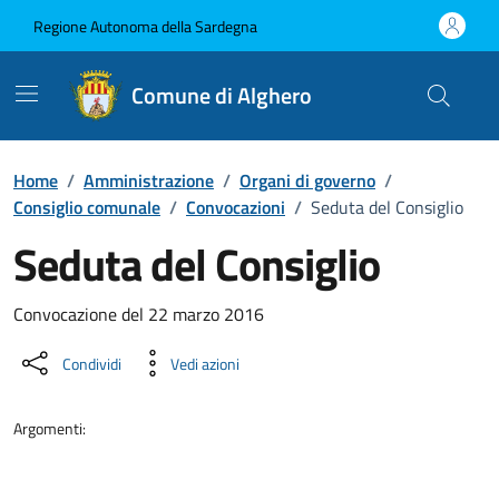
Vai ai contenuti
Vai al Footer
Regione Autonoma della Sardegna
Comune di Alghero
Home
/
Amministrazione
/
Organi di governo
/
Consiglio comunale
/
Convocazioni
/
Seduta del Consiglio
Seduta del Consiglio
???portal.DettaglioConvocazione???
Convocazione del 22 marzo 2016
Condividi
Vedi azioni
Argomenti: