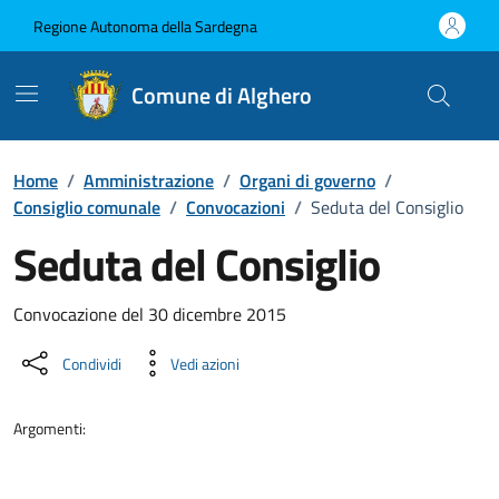
Vai ai contenuti
Vai al Footer
Regione Autonoma della Sardegna
Comune di Alghero
Home
/
Amministrazione
/
Organi di governo
/
Consiglio comunale
/
Convocazioni
/
Seduta del Consiglio
Seduta del Consiglio
???portal.DettaglioConvocazione???
Convocazione del 30 dicembre 2015
Condividi
Vedi azioni
Argomenti: