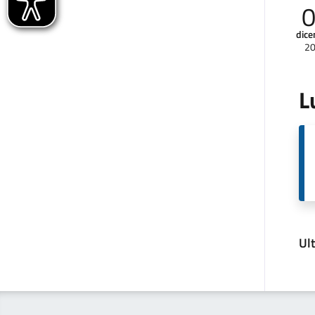
dic
2
L
Ul