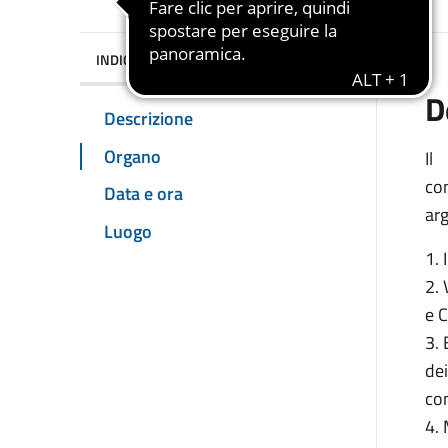
INDICE DELLA PAGINA
D
Descrizione
Organo
Il
co
Data e ora
arg
Luogo
1.
2. 
e 
3.
dei
co
4. 