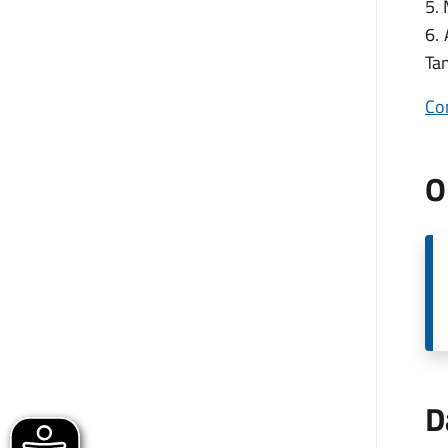
5.
6.
Ta
Co
O
D