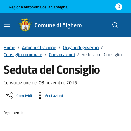
Vai ai contenuti
Vai al Footer
Regione Autonoma della Sardegna
Comune di Alghero
Home
/
Amministrazione
/
Organi di governo
/
Consiglio comunale
/
Convocazioni
/
Seduta del Consiglio
Seduta del Consiglio
???portal.DettaglioConvocazione???
Convocazione del 03 novembre 2015
Condividi
Vedi azioni
Argomenti: