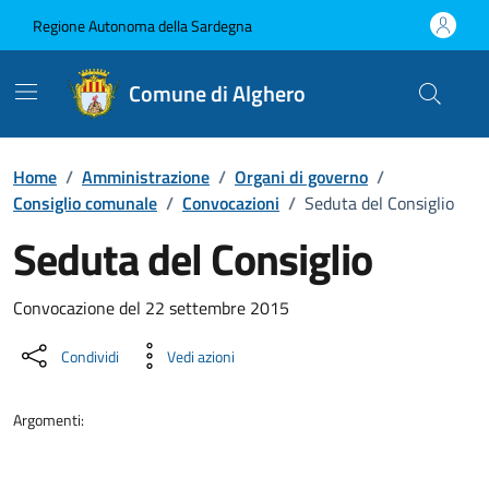
Vai ai contenuti
Vai al Footer
Regione Autonoma della Sardegna
Comune di Alghero
Home
/
Amministrazione
/
Organi di governo
/
Consiglio comunale
/
Convocazioni
/
Seduta del Consiglio
Seduta del Consiglio
???portal.DettaglioConvocazione???
Convocazione del 22 settembre 2015
Condividi
Vedi azioni
Argomenti: