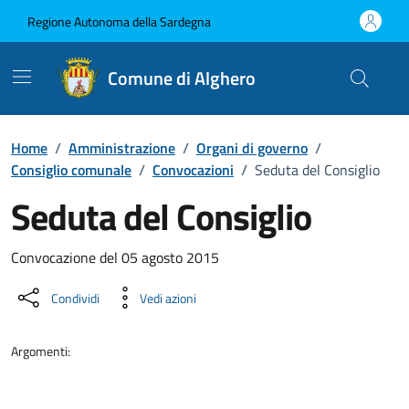
Vai ai contenuti
Vai al Footer
Regione Autonoma della Sardegna
Comune di Alghero
Home
/
Amministrazione
/
Organi di governo
/
Consiglio comunale
/
Convocazioni
/
Seduta del Consiglio
Seduta del Consiglio
???portal.DettaglioConvocazione???
Convocazione del 05 agosto 2015
Condividi
Vedi azioni
Argomenti: