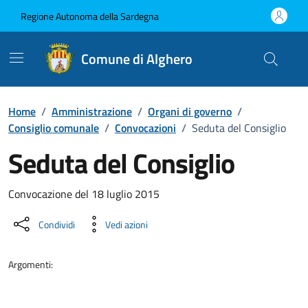
Vai ai contenuti
Vai al Footer
Regione Autonoma della Sardegna
Comune di Alghero
Home
/
Amministrazione
/
Organi di governo
/
Consiglio comunale
/
Convocazioni
/
Seduta del Consiglio
Seduta del Consiglio
???portal.DettaglioConvocazione???
Convocazione del 18 luglio 2015
Condividi
Vedi azioni
Argomenti: