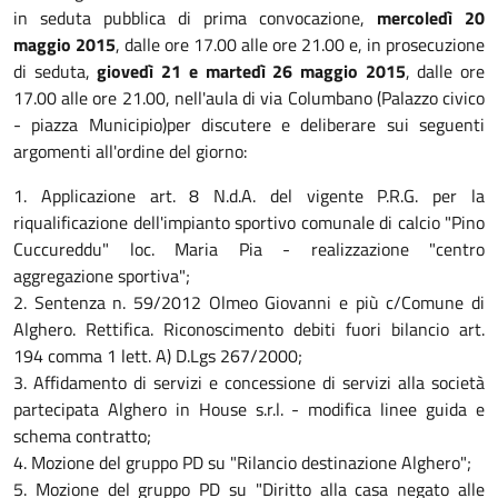
in seduta pubblica di prima convocazione,
mercoledì 20
maggio 2015
, dalle ore 17.00 alle ore 21.00 e, in prosecuzione
di seduta,
giovedì 21 e martedì 26 maggio 2015
, dalle ore
17.00 alle ore 21.00, nell'aula di via Columbano (Palazzo civico
- piazza Municipio)per discutere e deliberare sui seguenti
argomenti all'ordine del giorno:
1. Applicazione art. 8 N.d.A. del vigente P.R.G. per la
riqualificazione dell'impianto sportivo comunale di calcio "Pino
Cuccureddu" loc. Maria Pia - realizzazione "centro
aggregazione sportiva";
2. Sentenza n. 59/2012 Olmeo Giovanni e più c/Comune di
Alghero. Rettifica. Riconoscimento debiti fuori bilancio art.
194 comma 1 lett. A) D.Lgs 267/2000;
3. Affidamento di servizi e concessione di servizi alla società
partecipata Alghero in House s.r.l. - modifica linee guida e
schema contratto;
4. Mozione del gruppo PD su "Rilancio destinazione Alghero";
5. Mozione del gruppo PD su "Diritto alla casa negato alle