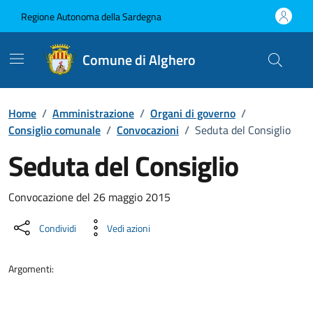
Vai ai contenuti
Vai al Footer
Regione Autonoma della Sardegna
Comune di Alghero
Home
/
Amministrazione
/
Organi di governo
/
Consiglio comunale
/
Convocazioni
/
Seduta del Consiglio
Seduta del Consiglio
???portal.DettaglioConvocazione???
Convocazione del 26 maggio 2015
Condividi
Vedi azioni
Argomenti: