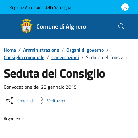
Vai ai contenuti
Vai al Footer
Regione Autonoma della Sardegna
Comune di Alghero
Home
/
Amministrazione
/
Organi di governo
/
Consiglio comunale
/
Convocazioni
/
Seduta del Consiglio
Seduta del Consiglio
???portal.DettaglioConvocazione???
Convocazione del 22 gennaio 2015
Condividi
Vedi azioni
Argomenti: