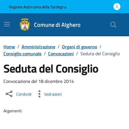
Vai ai contenuti
Vai al Footer
Regione Autonoma della Sardegna
Comune di Alghero
Home
/
Amministrazione
/
Organi di governo
/
Consiglio comunale
/
Convocazioni
/
Seduta del Consiglio
Seduta del Consiglio
???portal.DettaglioConvocazione???
Convocazione del 18 dicembre 2014
Condividi
Vedi azioni
Argomenti: