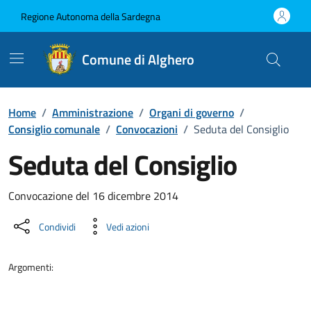
Vai ai contenuti
Vai al Footer
Regione Autonoma della Sardegna
Comune di Alghero
Home
/
Amministrazione
/
Organi di governo
/
Consiglio comunale
/
Convocazioni
/
Seduta del Consiglio
Seduta del Consiglio
???portal.DettaglioConvocazione???
Convocazione del 16 dicembre 2014
Condividi
Vedi azioni
Argomenti: