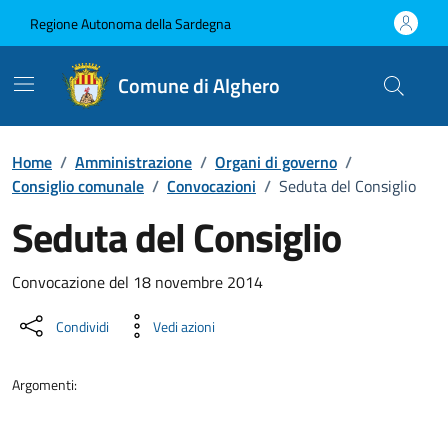
Vai ai contenuti
Vai al Footer
Regione Autonoma della Sardegna
Comune di Alghero
Home
/
Amministrazione
/
Organi di governo
/
Consiglio comunale
/
Convocazioni
/
Seduta del Consiglio
Seduta del Consiglio
???portal.DettaglioConvocazione???
Convocazione del 18 novembre 2014
Condividi
Vedi azioni
Argomenti: