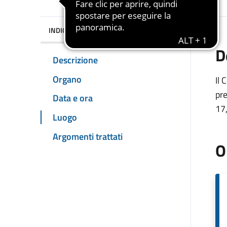
INDICE DELLA PAGINA
D
Descrizione
Organo
Il 
pre
Data e ora
17,
Luogo
Argomenti trattati
O