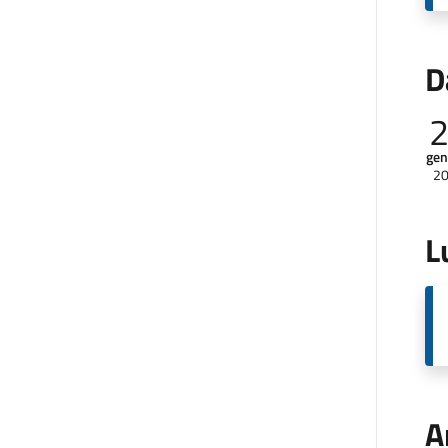
D
gen
2
L
A