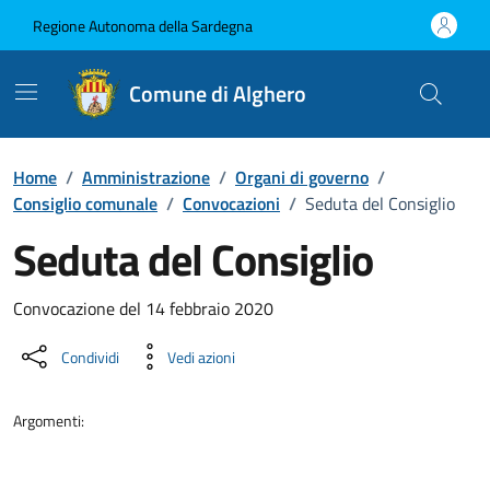
Vai ai contenuti
Vai al Footer
Regione Autonoma della Sardegna
Comune di Alghero
Home
/
Amministrazione
/
Organi di governo
/
Consiglio comunale
/
Convocazioni
/
Seduta del Consiglio
Seduta del Consiglio
???portal.DettaglioConvocazione???
Convocazione del 14 febbraio 2020
Condividi
Vedi azioni
Argomenti: