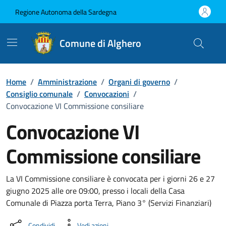
Vai ai contenuti
Vai al Footer
Regione Autonoma della Sardegna
Comune di Alghero
Home
/
Amministrazione
/
Organi di governo
/
Consiglio comunale
/
Convocazioni
/
Convocazione VI Commissione consiliare
Convocazione VI
Commissione consiliare
???portal.DettaglioConvocazione???
La VI Commissione consiliare è convocata per i giorni 26 e 27
giugno 2025 alle ore 09:00, presso i locali della Casa
Comunale di Piazza porta Terra, Piano 3° (Servizi Finanziari)
Condividi
Vedi azioni