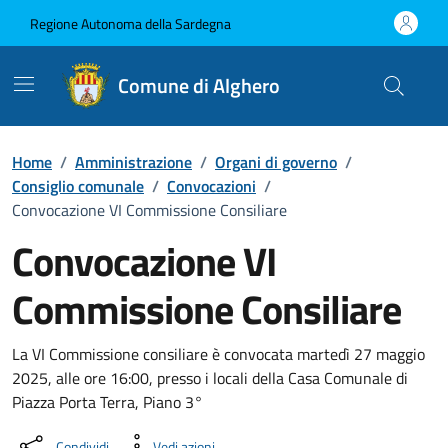
Vai ai contenuti
Vai al Footer
Regione Autonoma della Sardegna
Comune di Alghero
Home
/
Amministrazione
/
Organi di governo
/
Consiglio comunale
/
Convocazioni
/
Convocazione VI Commissione Consiliare
Convocazione VI
Commissione Consiliare
???portal.DettaglioConvocazione???
La VI Commissione consiliare è convocata martedì 27 maggio
2025, alle ore 16:00, presso i locali della Casa Comunale di
Piazza Porta Terra, Piano 3°
Condividi
Vedi azioni