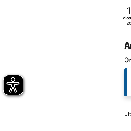
dic
2
A
Or
Ul