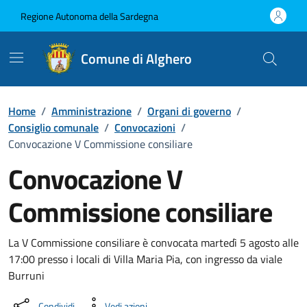
Vai ai contenuti
Vai al Footer
Regione Autonoma della Sardegna
Comune di Alghero
Home
/
Amministrazione
/
Organi di governo
/
Consiglio comunale
/
Convocazioni
/
Convocazione V Commissione consiliare
Convocazione V
Commissione consiliare
???portal.DettaglioConvocazione???
La V Commissione consiliare è convocata martedì 5 agosto alle
17:00 presso i locali di Villa Maria Pia, con ingresso da viale
Burruni
Condividi
Vedi azioni