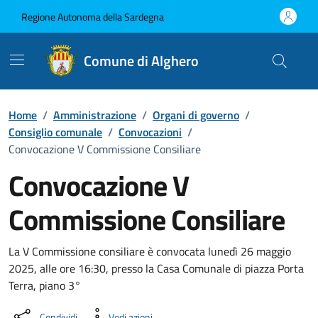
Vai ai contenuti
Vai al Footer
Regione Autonoma della Sardegna
Comune di Alghero
Home
/
Amministrazione
/
Organi di governo
/
Consiglio comunale
/
Convocazioni
/
Convocazione V Commissione Consiliare
Convocazione V
Commissione Consiliare
???portal.DettaglioConvocazione???
La V Commissione consiliare è convocata lunedì 26 maggio
2025, alle ore 16:30, presso la Casa Comunale di piazza Porta
Terra, piano 3°
Condividi
Vedi azioni