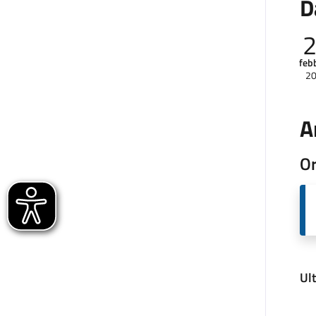
D
feb
2
A
Or
Ul