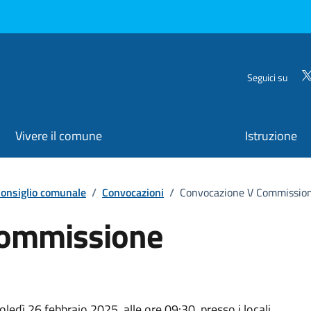
Seguici su
Vivere il comune
Istruzione
onsiglio comunale
/
Convocazioni
/
Convocazione V Commission
Commissione
dì 26 febbraio 2025, alle ore 09:30, presso i locali