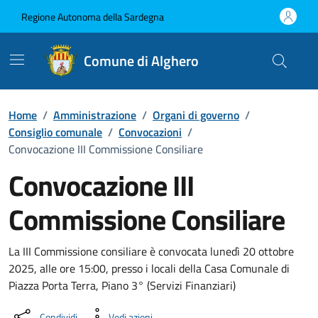
Vai ai contenuti
Vai al Footer
Regione Autonoma della Sardegna
Comune di Alghero
Home
/
Amministrazione
/
Organi di governo
/
Consiglio comunale
/
Convocazioni
/
Convocazione III Commissione Consiliare
Convocazione III
Commissione Consiliare
???portal.DettaglioConvocazione???
La III Commissione consiliare è convocata lunedì 20 ottobre
2025, alle ore 15:00, presso i locali della Casa Comunale di
Piazza Porta Terra, Piano 3° (Servizi Finanziari)
Condividi
Vedi azioni