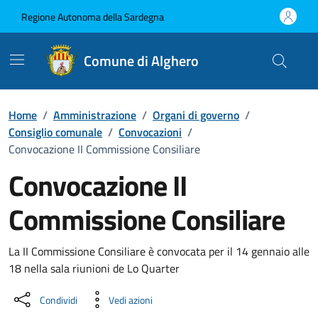
Vai ai contenuti
Vai al Footer
Regione Autonoma della Sardegna
Comune di Alghero
Home
/
Amministrazione
/
Organi di governo
/
Consiglio comunale
/
Convocazioni
/
Convocazione II Commissione Consiliare
Convocazione II
Commissione Consiliare
???portal.DettaglioConvocazione???
La II Commissione Consiliare è convocata per il 14 gennaio alle
18 nella sala riunioni de Lo Quarter
Condividi
Vedi azioni