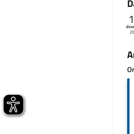
D
dic
2
A
Or