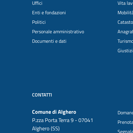
Uffici
Vita la
Enti e fondazioni
Mobilità
Politici
Catasto
Personale amministrativo
Anagraf
Documenti e dati
Turism
Giustiz
CONTATTI
Comune di Alghero
Domand
P.zza Porta Terra 9 - 07041
Prenot
Alghero (SS)
Segnala