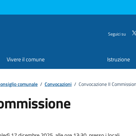
Seguici su
Vivere il comune
Istruzione
onsiglio comunale
/
Convocazioni
/
Convocazione II Commission
Commissione
edì 17 dicembre 2025, alle ore 13:30, presso i locali