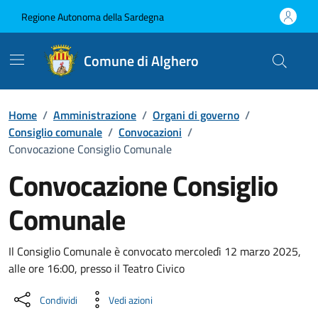
Vai ai contenuti
Vai al Footer
Regione Autonoma della Sardegna
Comune di Alghero
Home
/
Amministrazione
/
Organi di governo
/
Consiglio comunale
/
Convocazioni
/
Convocazione Consiglio Comunale
Convocazione Consiglio
Comunale
???portal.DettaglioConvocazione???
Il Consiglio Comunale è convocato mercoledì 12 marzo 2025,
alle ore 16:00, presso il Teatro Civico
Condividi
Vedi azioni