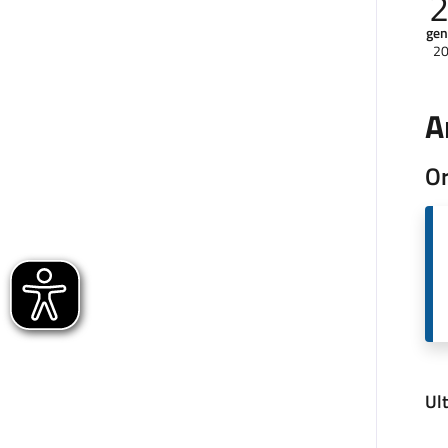
gen
2
A
Or
Ul