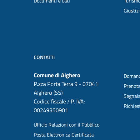
Documenti e dati
Turism
Giustiz
CONTATTI
Comune di Alghero
Domand
P.zza Porta Terra 9 - 07041
Prenot
Alghero (SS)
Segnala
Codice fiscale / P. IVA:
Richies
00249350901
Ufficio Relazioni con il Pubblico
Posta Elettronica Certificata