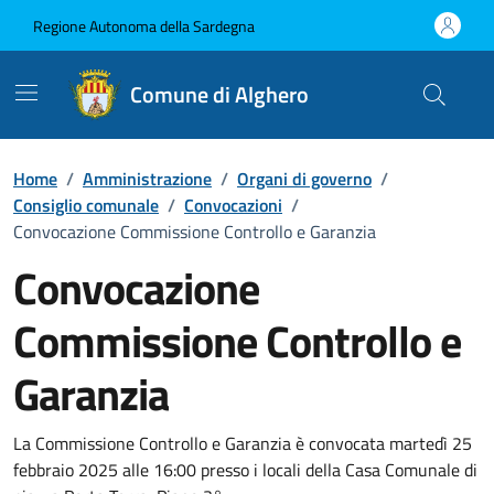
Vai ai contenuti
Vai al Footer
Regione Autonoma della Sardegna
Comune di Alghero
Home
/
Amministrazione
/
Organi di governo
/
Consiglio comunale
/
Convocazioni
/
Convocazione Commissione Controllo e Garanzia
Convocazione
Commissione Controllo e
Garanzia
???portal.DettaglioConvocazione???
La Commissione Controllo e Garanzia è convocata martedì 25
febbraio 2025 alle 16:00 presso i locali della Casa Comunale di