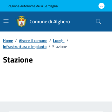
Vai ai contenuti
Vai al Footer
Regione Autonoma della Sardegna
Comune di Alghero
Home
/
Vivere il comune
/
Luoghi
/
Infrastruttura e impianto
/
Stazione
Stazione