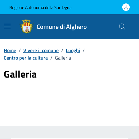
Vai ai contenuti
Vai al Footer
Regione Autonoma della Sardegna
Comune di Alghero
Home
/
Vivere il comune
/
Luoghi
/
Centro per la cultura
/
Galleria
Galleria