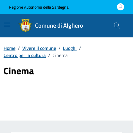
Vai ai contenuti
Vai al Footer
Regione Autonoma della Sardegna
Comune di Alghero
Home
/
Vivere il comune
/
Luoghi
/
Centro per la cultura
/
Cinema
Cinema