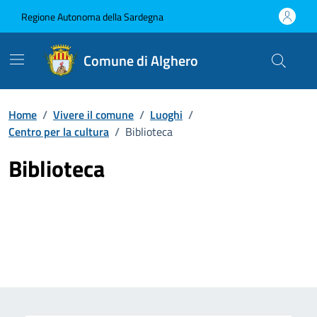
Vai ai contenuti
Vai al Footer
Regione Autonoma della Sardegna
Comune di Alghero
Home
/
Vivere il comune
/
Luoghi
/
Centro per la cultura
/
Biblioteca
Biblioteca