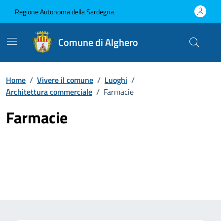
Vai ai contenuti
Vai al Footer
Regione Autonoma della Sardegna
Comune di Alghero
Home
/
Vivere il comune
/
Luoghi
/
Architettura commerciale
/
Farmacie
Farmacie