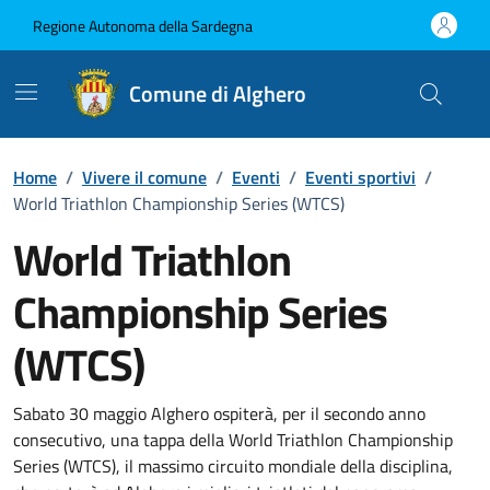
Vai ai contenuti
Vai al Footer
Regione Autonoma della Sardegna
Comune di Alghero
Home
/
Vivere il comune
/
Eventi
/
Eventi sportivi
/
World Triathlon Championship Series (WTCS)
World Triathlon
Championship Series
(WTCS)
Dettaglio dell'evento
Sabato 30 maggio Alghero ospiterà, per il secondo anno
consecutivo, una tappa della World Triathlon Championship
Series (WTCS), il massimo circuito mondiale della disciplina,