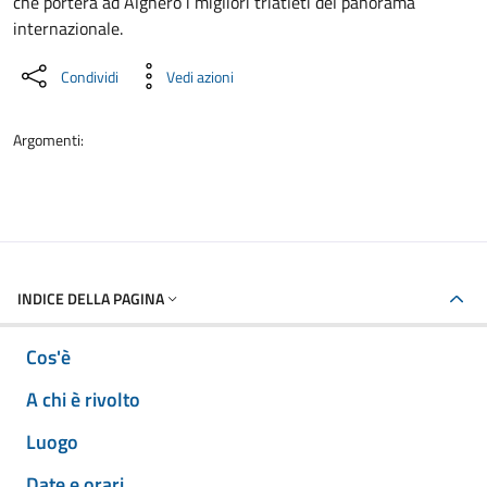
che porterà ad Alghero i migliori triatleti del panorama
internazionale.
Condividi
Vedi azioni
Argomenti:
INDICE DELLA PAGINA
Cos'è
A chi è rivolto
Luogo
Date e orari