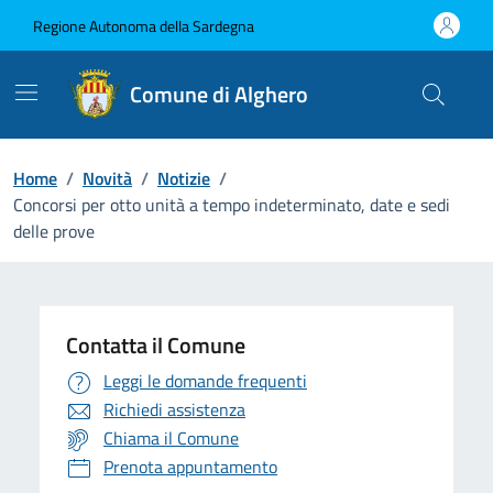
Vai ai contenuti
Vai al Footer
Regione Autonoma della Sardegna
Comune di Alghero
Home
/
Novità
/
Notizie
/
Concorsi per otto unità a tempo indeterminato, date e sedi
delle prove
Contatta il Comune
Leggi le domande frequenti
Richiedi assistenza
Chiama il Comune
Prenota appuntamento