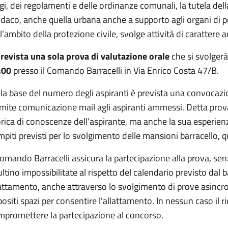
gi, dei regolamenti e delle ordinanze comunali, la tutela del
daco, anche quella urbana anche a supporto agli organi di poli
l’ambito della protezione civile, svolge attività di carattere
prevista una sola prova di valutazione orale
che si svolger
:00
presso il Comando Barracelli in Via Enrico Costa 47/B.
la base del numero degli aspiranti è prevista una convocazio
mite comunicazione mail agli aspiranti ammessi. Detta prova 
rica di conoscenze dell’aspirante, ma anche la sua esperienza
piti previsti per lo svolgimento delle mansioni barracello, qu
Comando Barracelli assicura la partecipazione alla prova, sen
ultino impossibilitate al rispetto del calendario previsto dal
attamento, anche attraverso lo svolgimento di prove asincrone
ositi spazi per consentire l'allattamento. In nessun caso il ri
mpromettere la partecipazione al concorso.