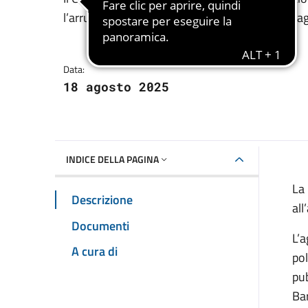
Dettagli della notizia
l’arruolamento di 15 nuovi agenti nella Compag
Data:
18 agosto 2025
INDICE DELLA PAGINA
La 
Descrizione
all
Documenti
L’a
A cura di
pol
pub
Bar