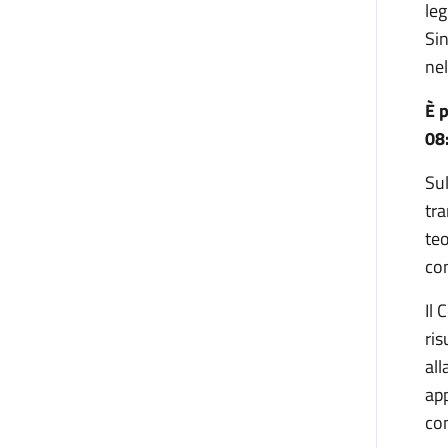
leg
Sin
nel
È 
08
Sul
tra
teo
com
Il 
ris
all
app
co