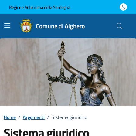
Vai ai contenuti
Vai al Footer
Regione Autonoma della Sardegna
Comune di Alghero
Home
/
Argomenti
/
Sistema giuridico
Sistema giuridico