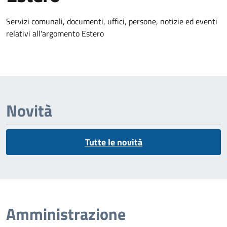
Dettagli dell'argomento
Servizi comunali, documenti, uffici, persone, notizie ed eventi
relativi all'argomento Estero
Novità
Tutte le novità
Amministrazione