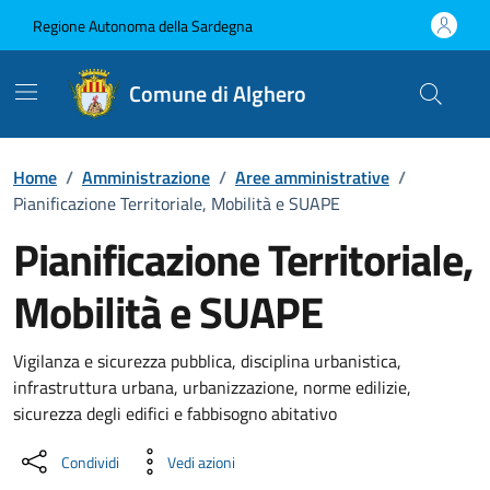
Vai ai contenuti
Vai al Footer
Regione Autonoma della Sardegna
Comune di Alghero
Home
/
Amministrazione
/
Aree amministrative
/
Pianificazione Territoriale, Mobilità e SUAPE
Pianificazione Territoriale,
Mobilità e SUAPE
Dettaglio dell'unità organizzati
Vigilanza e sicurezza pubblica, disciplina urbanistica,
infrastruttura urbana, urbanizzazione, norme edilizie,
sicurezza degli edifici e fabbisogno abitativo
Condividi
Vedi azioni