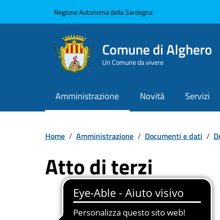
Vai ai contenuti
Vai al Footer
Regione Autonoma della Sardegna
Comune di Alghero
Un Comune da vivere
Amministrazione
Novità
Servizi
Home
/
Amministrazione
/
Documenti e dati
/
D
Atto di terzi