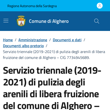
Vai ai contenuti
Vai al Footer
Regione Autonoma della Sardegna
Comune di Alghero
Home
/
Amministrazione
/
Documenti e dati
/
Documenti albo pretorio
/
Servizio triennale (2019-2021) di pulizia degli arenili di libera
fruizione del comune di Alghero – CIG 7734945689.
Servizio triennale (2019-
2021) di pulizia degli
arenili di libera fruizione
del comune di Alghero –