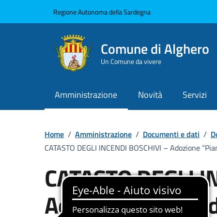
Vai ai contenuti
Vai al Footer
Regione Autonoma della Sardegna
Comune di Alghero
Un Comune da vivere
Amministrazione
Novità
Servizi
Home
/
Amministrazione
/
Documenti e dati
/
D
CATASTO DEGLI INCENDI BOSCHIVI – Adozione “Piano d
CATASTO DEGLI I
Adozione “Piano d