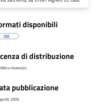
Via Sant'Anna, 38, 07041 Alghero SS, Italia
ormati disponibili
PDF
icenza di distribuzione
bblico dominio
ata pubblicazione
aprile 2016