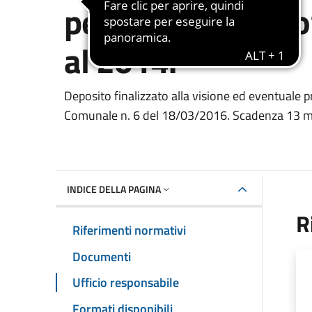
percorsi dal fuoc
al 2014.
Dettaglio del documento
Deposito finalizzato alla visione ed eventuale p
Comunale n. 6 del 18/03/2016. Scadenza 13 m
INDICE DELLA PAGINA
R
Riferimenti normativi
Documenti
Ufficio responsabile
Formati disponibili