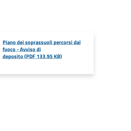
Piano dei soprassuoli percorsi dal
fuoco - Avviso di
deposito (PDF 133,95 KB)