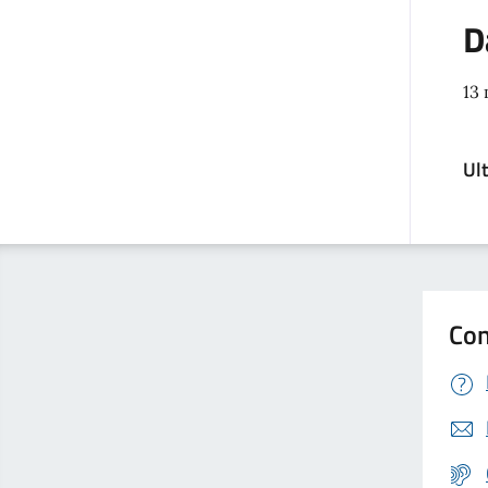
D
13
Ul
Con