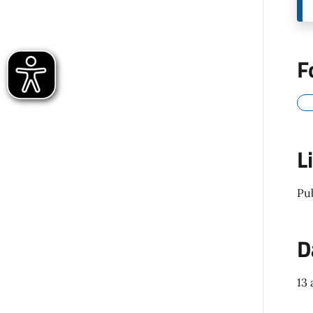
F
L
Pu
D
13 