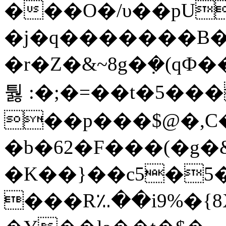
���O�/υ��pU���T:�uת
�j�q�������B
�r�Z�&~8g�݀�(
퉗 :�;�=��t�5��
��p���$@�,C
�b�62�F���(�g
�K��}��c5�5
���R؉��i9%�{8