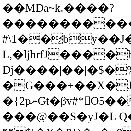
��MDa~k.����?
����������
#\1��͔by��J�z
L,�ljhrfJ����h�ΩrW
Dj����|��|�$�
�G���+��X�J
�{2pނGt�βv#*O5���^�#x$'�X0e��\��1�W���ҞY}
���@��S�yJ�L Q