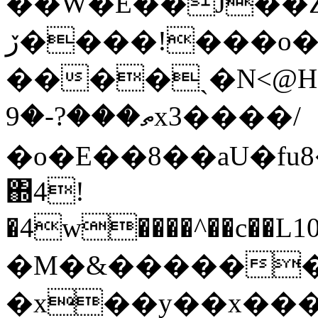
��W�E��J��
ڒ����!���o���� 0KrO�~X��
����ˏ�N<@H
ތ���?-�9x3����/
�o�E��8��aU�fu8
΍4!
�4w����^��c��L10���U�)Oe�*p`�Z4����ڗg�2
�M�&�������
�x��y��x���