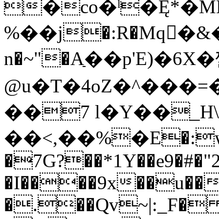
�co�ˡ�Ę*�
n�~"�Aַ��p'E)�6X
@u�T�4oZ�^���=
��7 l�Y��_Η\
��<,��%�E�:w\
�7G?��*1Y��e9�#�"2
�I����9x��u��(
�.��Qv~|:_F� .$