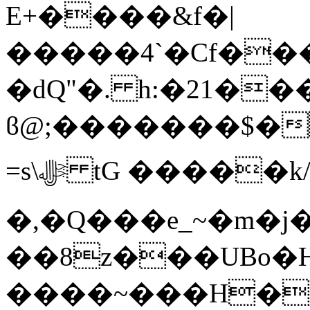
E+����&f�|
�����4`�Cf���
�dQ"�. h:�21�
ϐ@;�������$�
=s\ﷻ tG �����k/�i+q��S�s�
�,�Q���e_~�m�j
��8z���UBo�
����~���H��