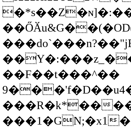
�*s��Z�ɴ]�:��
��ŐӐu&G��(�OD
���do`���n?��"jE
��Y�:���z_��
��F��t���^��
9���'f�D��u4
���R�k*���
���1�GN;�x1