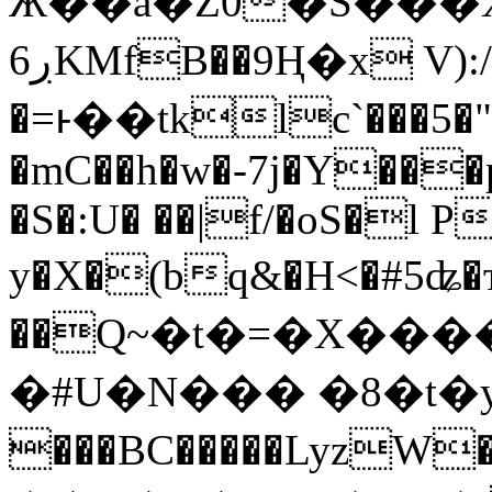
Ӝ��a�Z0�S���
ڔ6KMfB��9Ң�x V):/
�=ͱ��tklc`���5�"
�mC��h�w�-7j�Y���
�S�:U� ��|f/�oS�l 
y�X�(bq&�H<�#5ʥ
��Q~�t�=�X���
�#U�N��� �8�t�y0�
���BC�����LyzW