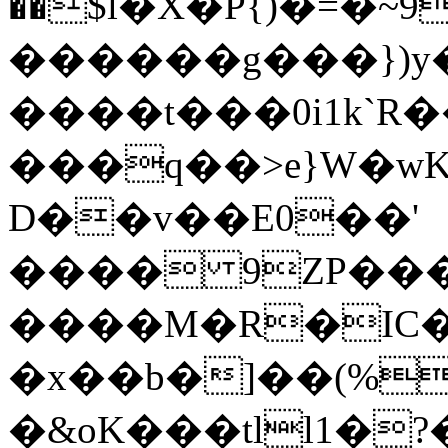
��$l�X�P{)�=�~9
������g���})
����t���0i1k`R�
���q��>e}W�wKC<޳r@F�
D��v��E0��'
���� 9ZP���
����M�R�IC�E
�x��b�]��(%
�&oK���tll1�?