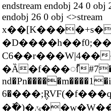
endstream endobj 24 0 obj
endobj 26 0 obj <>stream
x��[K����+s�
�D����h��f0;�
C6��r���W|4��
�Ȁ�f���ꫯ#7���
nd�Pn�����m����1�i�׷�7�����
�6���;݆RVF(�f���q#*�~�yu:o��c}8��ͫ
�߫�)�ݵ��w�W��a�D��?