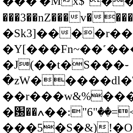
���'�Mx$"��ɖ4�@e��p�H�]��o�
���3��nZ���v����w��2
�Sk3]����r�
�Y[���Fn~��˹���
�J(��t�S���֊
�zW�����dl�
��r���w&%���
�԰��ؠ��>=��"6":��ߍV9���#���d�qA��О�Ksl'�j
���5�S�&)!�O