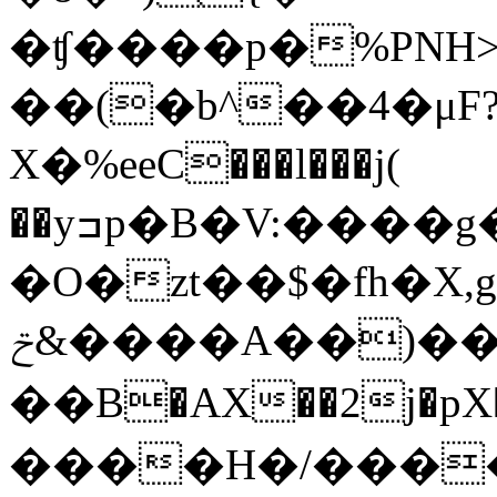
�ʧ����p�%PNH
��(�b^��4�μF?
Χ�%eeC���l���j(
��yߏp�B�V:����g��BWG�i,��2������?
�O�zt��$�fh�X,g
ݗ&����A��)���^��螭
�� B�AX��2j�p
����H�/����