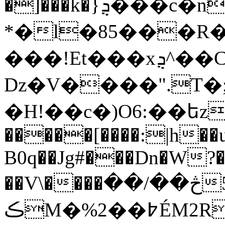
�]���k�}ܯ���c�n)����;�5�B�{�IK
*�l�85���R��Q%V��է
���!Et���xܯ^��C��Q�q��=����۔
ǲ�V����".T�;Q.�1�3g޴�'
�H!��c�)O6:��եzq
�����[����:|h��u
B0q��Jg#���Dn�W
��V\����څ��/��5�[8�f��׌t
ڪМ�%2��߈ÉM2R���3]��כ���zn�4��4L�QY�C$��)_�