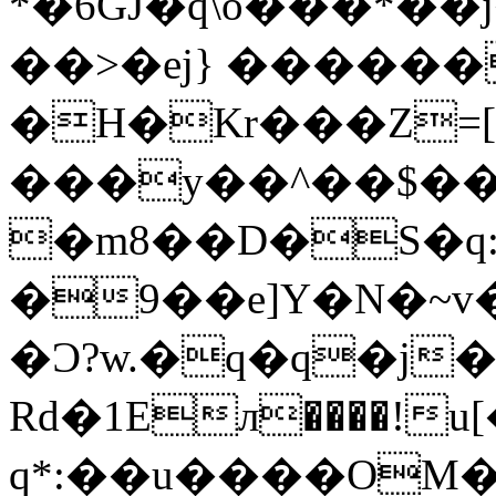
*�6GJ�q\o���*�
��>�ej} ������
�H�Kr���Z=[
���y��^��$�� 
�m8��D�S�q:
�9��e]Y�N�~v��l7
�Ɔ?w.�q�q�j
Rd�1Eл����!u[
q*:��u����OM��͂�]b�7׷�*���ﯿ��'��C�������O�R�wc�;ѽ