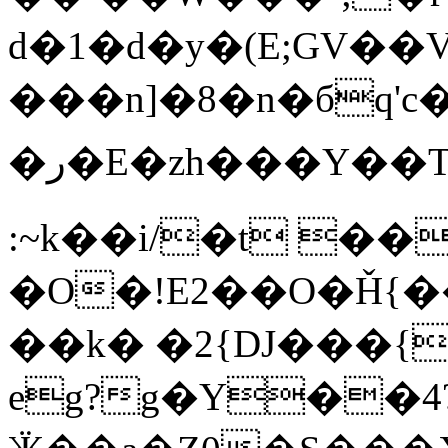
d�1�d�y�(E;GV�
���n]�8�n�бq'
�ر�E�zh���Y��T|c�W��o~�>��̺���6�ͧꩺ8)�:"r���ﮎ)�r�FE�b1�z���tvc6�x����LD��֋rE�*6
:~k��i/�t ��
�O�!E2��O�Ȟ{���0Z���S{Qמ�dՔ�&
��k� �2{DJ���{
eg?g�Y��4?�