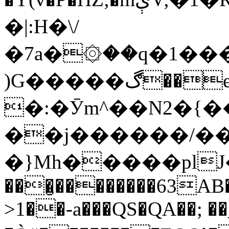
�|:H�\/
�7a�۞��q�ۻ4�{���1��g����J�=��
)G�����ڰ��eI�c��<�R ��~8�g�g*�4O��y��m���[����﮾e׃�ȃ�5��10
�:�Ӯm^��N2�{�
��j������/�
�}Mh�����plJ�5
���̮��������63AB�
>1��-a���QS�QA��; ��