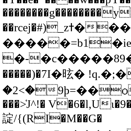
��������g��������y
��rcej�#)_zߙ�����C���}�!E
�����=b1�i
�-�c�����89�
�����)�7I�昡� !q.�
�2<�9þ=��ѻ�
���>҅J^!� V�6�l,Uɩ
諚/{(R
I�M��G�