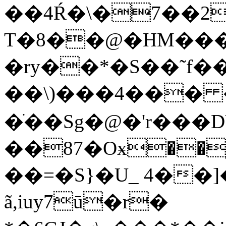
��4Ŕ�\�7��2
T�8��@�HM���
�ry��*�S��˜f
��\)���4��� �A
�ׁ��Sg�@�'r���DΫ��ۿ�k4�I
��87�Oӿ��
��=�S}�U_ 4��
ã,iuy7ū�r�