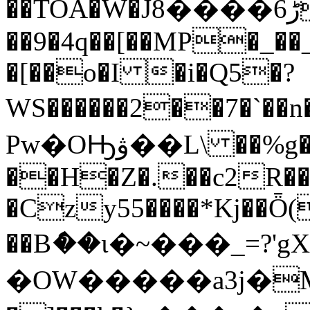
��TOA�W�Jڑ6����8�ux���N�ݙG$<���\̋��
��9�4q��[��MP�_��
�[��o�I �i�Q5�?
WS������2��7�`��n�q��(_Bz
Pw�OԢۋ��L\ ��%g��
��H�Z�.��c2R��
�Czy55����*Kj��Ȫ
��Bެ��ι�~���_=?
�OW�����a3j�MD