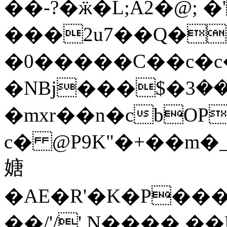
��-?�ӝ�L;A2�@; 
���2u7��Q�
�0�����C��c�c
�NBj���$�ܧ���3�����3���
�mxr��n�cbOP�
c� @P9K"�+��m�_�
㜍
�AE�R'�K�P��
��/'/'.N���� �