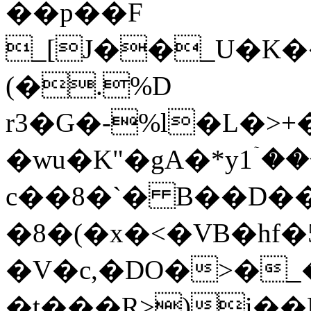
��p��F
_[J��_U�K���
(�.%D
r3�G�-%l�L�>+
�wu�K"�gA�*y1ۤ�
c��8�`� B��D��
�8�(�x�<�VB�hf
�V�c,�DO�>�_
�t���R>)i�