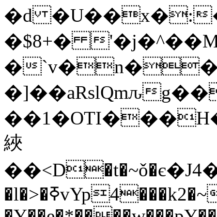
�d �U��x�:
�$8+� '�j�^��
�`v�n�
�]��aRslQmԉg�
��1�OTI���H
綊
��<D�t�~ǒ
�є�J4
�l�>�ߧvYp4���k2�~�G?
�Y��e�*����w���pY