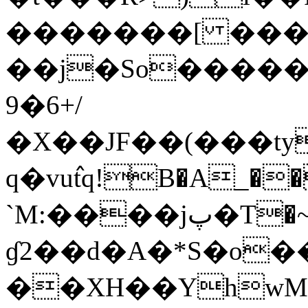
�������[ ���
��j�So�����^
9�6+/
�X��JF��(���ty
q�vu߮tq!B�A_
`M:����jپ�T�~S]W�<>d�ҳ/
ɠ2��d�A�*S�o
�
�XH��Yhw