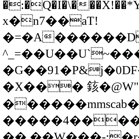
�:�Q�I�\���Xǃ��*Y;
x�n7��aT!
�=�A������D
^_=��U��U`~��
�G��91�P&j�0
�X��� 䤤�@W
������mmscab� 
�����4�����m�:P���
�� ��W���-;
�r