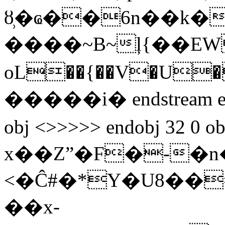
ȣ̹�ҩ��6n��k�
����~B~ļ{��EW:޿�{0� �r
oL��{��V�U�
�����i� endstream end
obj <>>>>> endobj 32 0
x��Zˮ�F�-�
<�Ĉ#�*Y�U8��
��x-