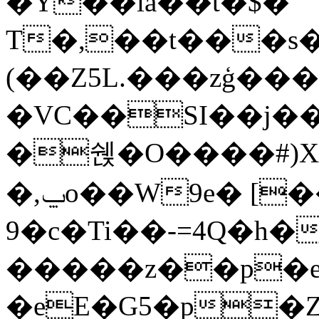
�Y��la��t�$�
T�,��t���s
(��Z5L.���zģ���.
�VC��SI��j��
�쉕�O����#)X
�,ݐo��W9e� [�� ���]��Xc �p
9�c�Ti��-=4Q�h�
�����z��p�e
�eE�G5�p�Zr