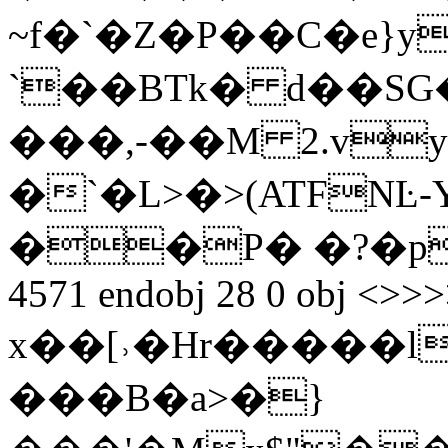
~f�`�Z�P��C�e}
`��BTk� d��S
���,-��M 2.vy
�`�L>�>(ATFNĿ-YS zGb
��P� �?�p� end
4571 endobj 28 0 obj <>>>
x��[˒�Hr�����l"ߙ�S�Z��6�;�;X
���B�a>�}