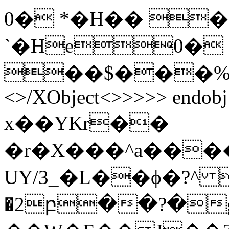
0� *�H�� �
`�He0�
��$���%PDF-
<>/XObject<>>>>> endobj 
x��YKr��
�r�X���^a���
UY/3_�L��ϕ�?^ 
�2բ��?�g