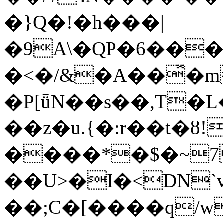
�}Q�!�h���|
�9A\�QP�6���L��:�
�<�/&�A��̽�
�P[ǖN��s��,T�L
��z�u.{�:r��t�ȣ!
����*�$�~
��U>�I�<DN`v
��;C�[����q/w