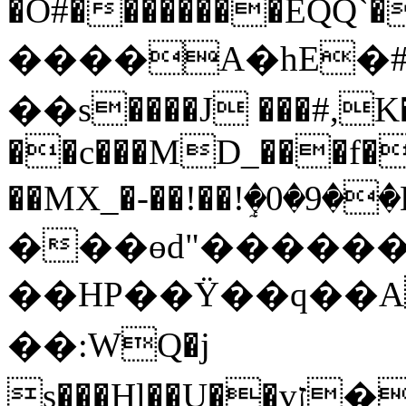
�Ò#��������EQQ`�X
����A�hE�
��s����J ���#,
��c���MD_���f�
��MX_�-��!��!ٟ�0�9�
���өd"������
��HP��Ÿ��q��A�؝K^p�Uq
��:WQ�j
s���Hl��U��vז��x�_$�iE%sF