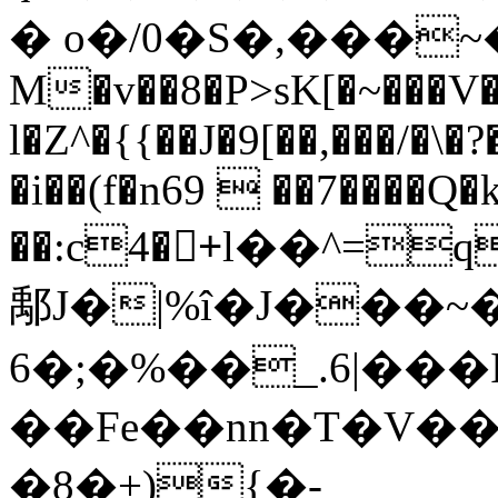
� o�/0�S�,���~
M�v��8�P>sK[�~���V�(0#Z��N��9�R���
l�Z^�{{��J�9[��,���/�\
�i��(f�n69  ��7����Q
��:c4�+ُl��^=
鄅J�|%î�J���
6�;�%��_.6|���I_
��Fe��nn�T�V�
�8�+){�-