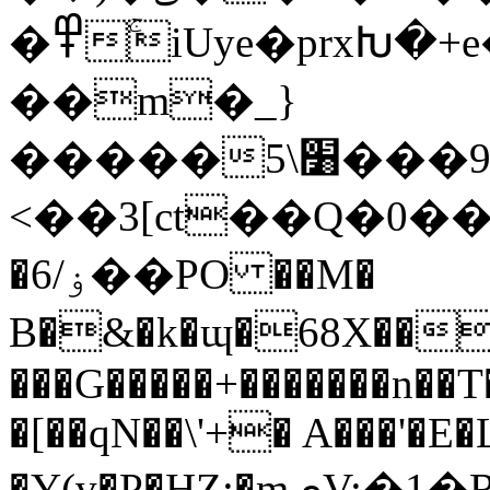
�߾ۚiUye�prxԽ�+e����_��f�Nb�@��������Эб�Nƨ��6��;
��m�_}
�����ۯ&9���׸\5���y�gr���e��zXp:>
<��3[ct��Q�0�����=ۦ���P���
�6/ۏ��PO ��M�
B�&�k�ɰ�68X��2����ټ�m�n�aT%���
���G�����+�������n��
�[��qN��\'+� A���'�
�Y(v�P�HZ;�mېV;�1�R���v]��~��l����o�k����P��qp��.��ug5�2v������:���B0\W9OuIQ�}