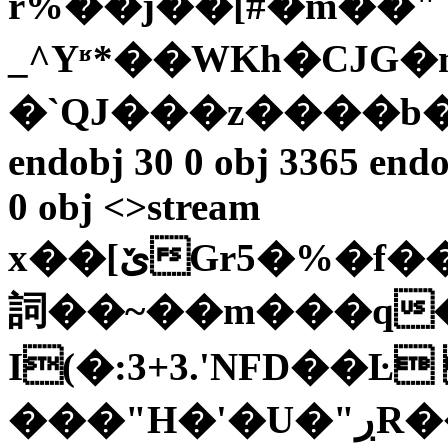
r%��j��[#�m��"
_^Yʶ*��WKh�CJG
�`QJ���z����b�Gߦʣ���y�� endst
endobj 30 0 obj 3365 end
0 obj <>stream
x��[ێGr5�%�f��$�~��F��EQ��V�)��
詞��~��m���
I(�:3+3.'NFD��Ŀ
���"H�'�U�"ڔR��}u�z�����W/VJ�n�